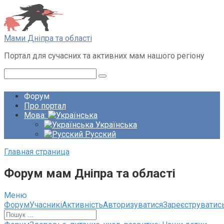
Перейти
до
вмісту
Мами Дніпра та області
Портал для сучасних та активних мам нашого регіону
Пошук:
Форум
Про портал
Мова:
Українська
Русский
Главная страница
Форум мам Дніпра та області
Меню
Навігація
Форум
Учасникі
Активність
Авторизуватися
Зареєструватис
по
форуму