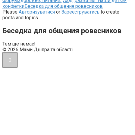
Навігаційна
Форум
Здоровье, питание, уход, развитие: Наши детки-
стежка
конфетки
Беседка для общения ровесников
форуму
Please
Авторизуватися
or
Зареєструватись
to create
–
posts and topics.
Ви
тут:
Беседка для общения ровесников
Тем ще немає!
© 2026 Мами Дніпра та області