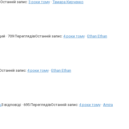
в
Останній запис:
3 роки тому
·
Тамара Кирченко
дей · 709 Переглядів
Останній запис:
4 роки тому
·
Ethan Ethan
Останній запис:
4 роки тому
·
Ethan Ethan
ч
3 відповіді · 695 Переглядів
Останній запис:
4 роки тому
·
Amira