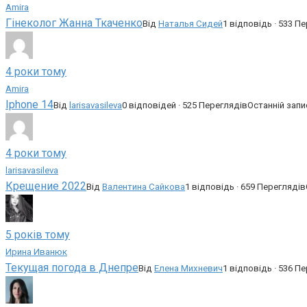
Amira
Гінеколог Жанна Ткаченко
Від
Наталья Сидей
1 відповідь · 533 П
4 роки тому
Amira
Iphone 14
Від
larisavasileva
0 відповідей · 525 Переглядів
Останній запи
4 роки тому
larisavasileva
Крещение 2022
Від
Валентина Сайкова
1 відповідь · 659 Переглядів
5 років тому
Ирина Иванюк
Текущая погода в Днепре
Від
Елена Михневич
1 відповідь · 536 П