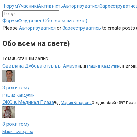
Навігація
Форум
Учасникі
Активність
Авторизуватися
Зареєструватис
по
форуму
Навігаційна
Форум
Флудилка: Обо всем на свете)
стежка
Please
Авторизуватися
or
Зареєструватись
to create posts 
форуму
Обо всем на свете)
–
Ви
тут:
Теми
Останній запис
Светлана Дубова отзывы Амазон
Від
Рашид Кайдулин
0 відпові
3 роки тому
Рашид Кайдулин
ЭКО в Медикал Плаза
Від
Мария Флорова
0 відповідей · 597 Пере
3 роки тому
Мария Флорова