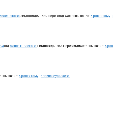
Железнякова
0 відповідей · 489 Переглядів
Останній запис:
5 років тому
·
ко
Від
Алиса Шелехова
1 відповідь · 464 Перегляди
Останній запис:
5 рок
анній запис:
5 років тому
·
Карина Мусалаева