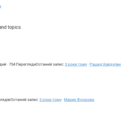
ь
and topics.
дей · 754 Перегляди
Останній запис:
3 роки тому
·
Рашид Кайдулин
глядів
Останній запис:
3 роки тому
·
Мария Флорова