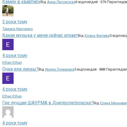
Камин в квартиру
Від
Анна Лисовская
6 відповідей · 676 Перегляді
3 роки тому
Тамара Кирченко
Какая музыка у меня сейчас играет
Від
Клара Филева
5 відпові
4 роки тому
Ethan Ethan
Очки или линзы?
Від
Ирина Ломакина
5 відповідей · 888 Переглядів
4 роки тому
Ethan Ethan
Где лучшая ШАУРМА в Днепропетровске?
Від
Елена Михневи
4 роки тому