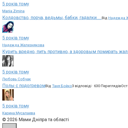
5 років тому
Mariia Zimina
Колдовство, порча, ведьмы, бабки, гадалки......
Від
Надежда 
5 років тому
Надежда Железнякова
Курить вредно, пить противно, а здоровым помирать жал
5 років тому
Любовь Собчак
Полы с подогревом
Від
Таня Бойко
3 відповіді · 630 Переглядів
Ост
5 років тому
Карина Мусалаева
© 2026 Мами Дніпра та області