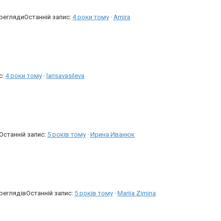
ерегляди
Останній запис:
4 роки тому
·
Amira
с:
4 роки тому
·
larisavasileva
Останній запис:
5 років тому
·
Ирина Иванюк
ереглядів
Останній запис:
5 років тому
·
Mariia Zimina