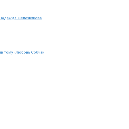
Надежда Железнякова
ів тому
·
Любовь Собчак