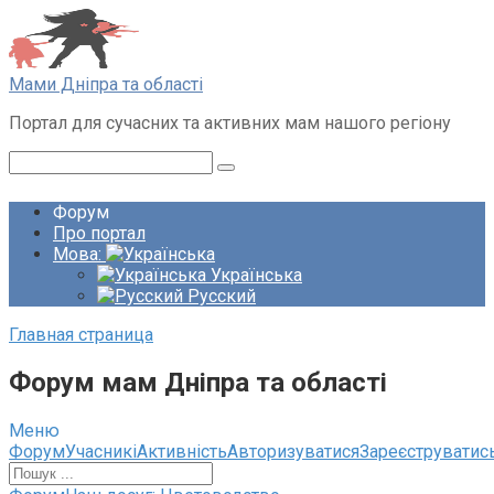
Перейти
до
вмісту
Мами Дніпра та області
Портал для сучасних та активних мам нашого регіону
Пошук:
Форум
Про портал
Мова:
Українська
Русский
Главная страница
Форум мам Дніпра та області
Меню
Навігація
Форум
Учасникі
Активність
Авторизуватися
Зареєструватис
по
форуму