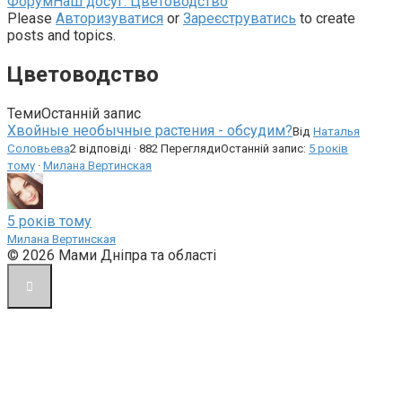
Навігаційна
Форум
Наш досуг: Цветоводство
стежка
Please
Авторизуватися
or
Зареєструватись
to create
форуму
posts and topics.
–
Ви
Цветоводство
тут:
Теми
Останній запис
Хвойные необычные растения - обсудим?
Від
Наталья
Соловьева
2 відповіді · 882 Перегляди
Останній запис:
5 років
тому
·
Милана Вертинская
5 років тому
Милана Вертинская
© 2026 Мами Дніпра та області