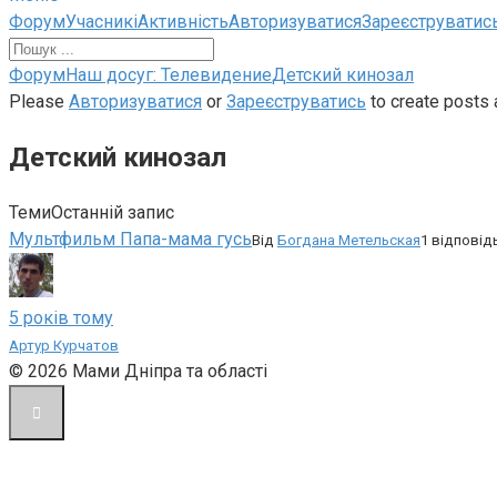
Навігація
Форум
Учасникі
Активність
Авторизуватися
Зареєструватис
по
форуму
Навігаційна
Форум
Наш досуг: Телевидение
Детский кинозал
стежка
Please
Авторизуватися
or
Зареєструватись
to create posts 
форуму
Детский кинозал
–
Ви
тут:
Теми
Останній запис
Мультфильм Папа-мама гусь
Від
Богдана Метельская
1 відповід
5 років тому
Артур Курчатов
© 2026 Мами Дніпра та області