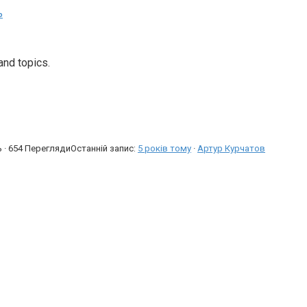
ь
and topics.
ь · 654 Перегляди
Останній запис:
5 років тому
·
Артур Курчатов