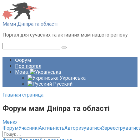
Перейти
до
вмісту
Мами Дніпра та області
Портал для сучасних та активних мам нашого регіону
Пошук:
Форум
Про портал
Мова:
Українська
Русский
Главная страница
Форум мам Дніпра та області
Меню
Навігація
Форум
Учасникі
Активність
Авторизуватися
Зареєструватис
по
форуму