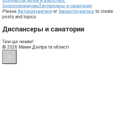
Навігаційна
Форум
Для детей и взрослых:
стежка
Здороохранение
Диспансеры и санатории
форуму
Please
Авторизуватися
or
Зареєструватись
to create
–
posts and topics.
Ви
тут:
Диспансеры и санатории
Тем ще немає!
© 2026 Мами Дніпра та області