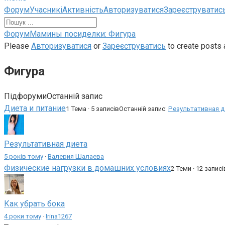
Навігація
Форум
Учасникі
Активність
Авторизуватися
Зареєструватис
по
форуму
Навігаційна
Форум
Мамины посиделки: Фигура
стежка
Please
Авторизуватися
or
Зареєструватись
to create posts 
форуму
Фигура
–
Ви
тут:
Підфоруми
Останній запис
Диета и питание
1 Тема · 5 записів
Останній запис:
Результативная д
Результативная диета
5 років тому
·
Валерия Шалаева
Физические нагрузки в домашних условиях
2 Теми · 12 записі
Как убрать бока
4 роки тому
·
Irina1267