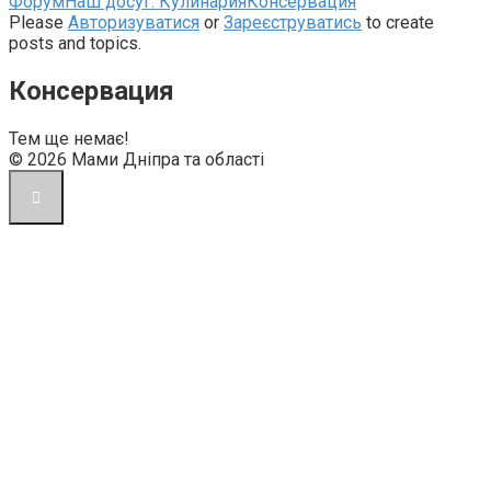
Навігаційна
Форум
Наш досуг: Кулинария
Консервация
стежка
Please
Авторизуватися
or
Зареєструватись
to create
форуму
posts and topics.
–
Ви
Консервация
тут:
Тем ще немає!
© 2026 Мами Дніпра та області