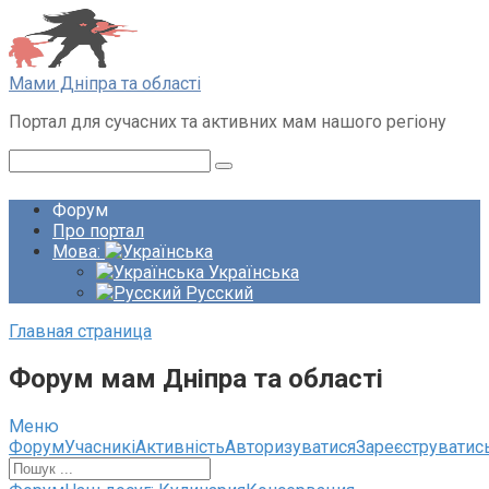
Перейти
до
вмісту
Мами Дніпра та області
Портал для сучасних та активних мам нашого регіону
Пошук:
Форум
Про портал
Мова:
Українська
Русский
Главная страница
Форум мам Дніпра та області
Меню
Навігація
Форум
Учасникі
Активність
Авторизуватися
Зареєструватис
по
форуму