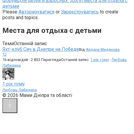
Навігаційна
Форум
Для детей и взрослых: Досуг
Места для отдыха с
стежка
детьми
форуму
Please
Авторизуватися
or
Зареєструватись
to create
–
posts and topics.
Ви
тут:
Места для отдыха с детьми
Теми
Останній запис
Яхт-клуб Сич в Днепре на Победе
Від
Айдана Меденова
·
1
2
16 відповідей · 2 833 Перегляди
Останній запис:
1 рік тому
·
Любовь
Лабидина
1 рік тому
Любовь Лабидина
© 2026 Мами Дніпра та області