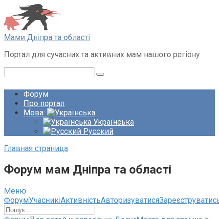
Перейти
до
вмісту
Мами Дніпра та області
Портал для сучасних та активних мам нашого регіону
Пошук:
Форум
Про портал
Мова:
Українська
Русский
Главная страница
Форум мам Дніпра та області
Меню
Навігація
Форум
Учасникі
Активність
Авторизуватися
Зареєструватис
по
форуму