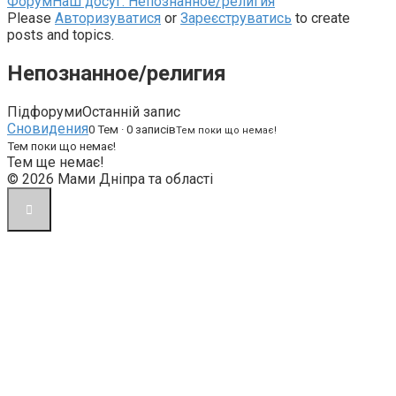
Навігаційна
Форум
Наш досуг: Непознанное/религия
стежка
Please
Авторизуватися
or
Зареєструватись
to create
форуму
posts and topics.
–
Ви
Непознанное/религия
тут:
Підфоруми
Останній запис
Сновидения
0 Тем · 0 записів
Тем поки що немає!
Тем поки що немає!
Тем ще немає!
© 2026 Мами Дніпра та області