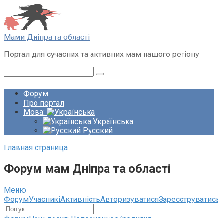
Перейти
до
вмісту
Мами Дніпра та області
Портал для сучасних та активних мам нашого регіону
Пошук:
Форум
Про портал
Мова:
Українська
Русский
Главная страница
Форум мам Дніпра та області
Меню
Навігація
Форум
Учасникі
Активність
Авторизуватися
Зареєструватис
по
форуму