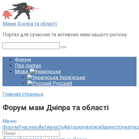
Перейти
до
вмісту
Мами Дніпра та області
Портал для сучасних та активних мам нашого регіону
Пошук:
Форум
Про портал
Мова:
Українська
Русский
Главная страница
Форум мам Дніпра та області
Меню
Навігація
Форум
Учасникі
Активність
Авторизуватися
Зареєструватис
по
форуму