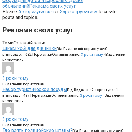
Навігаційна
Форум
Для детей и взрослых: Доска
стежка
объявлений
Реклама своих услуг
форуму
Please
Авторизуватися
or
Зареєструватись
to create
–
posts and topics.
Ви
тут:
Реклама своих услуг
Теми
Останній запис
Цікаві хобі для дівчинки
Від Видалений користувач
0
відповідей · 682 Перегляди
Останній запис:
3 роки тому
· Видалений
користувач
3 роки тому
Видалений користувач
Набор туристической посуды
Від Видалений користувач
1
відповідь · 497 Переглядів
Останній запис:
3 роки тому
· Видалений
користувач
3 роки тому
Видалений користувач
Где взять полицейские штаны?
Від Видалений користувач
0