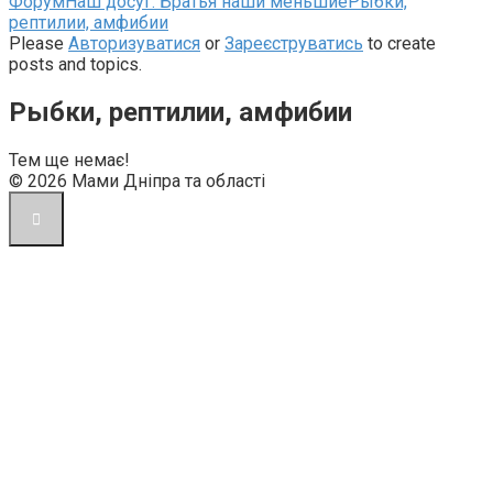
Навігаційна
Форум
Наш досуг: Братья наши меньшие
Рыбки,
стежка
рептилии, амфибии
форуму
Please
Авторизуватися
or
Зареєструватись
to create
–
posts and topics.
Ви
тут:
Рыбки, рептилии, амфибии
Тем ще немає!
© 2026 Мами Дніпра та області