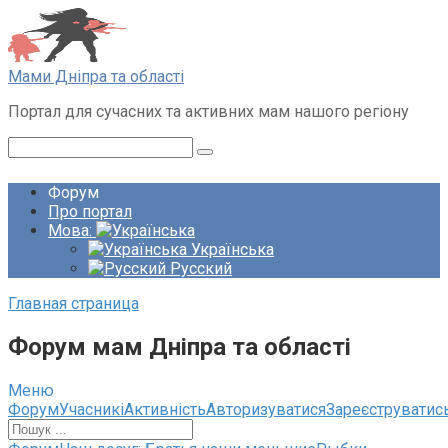
Перейти
до
вмісту
Мами Дніпра та області
Портал для сучасних та активних мам нашого регіону
Пошук:
Форум
Про портал
Мова:
Українська
Русский
Главная страница
Форум мам Дніпра та області
Меню
Навігація
Форум
Учасникі
Активність
Авторизуватися
Зареєструватис
по
форуму