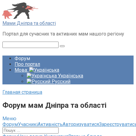
Перейти
до
вмісту
Мами Дніпра та області
Портал для сучасних та активних мам нашого регіону
Пошук:
Форум
Про портал
Мова:
Українська
Русский
Главная страница
Форум мам Дніпра та області
Меню
Навігація
Форум
Учасникі
Активність
Авторизуватися
Зареєструватис
по
форуму