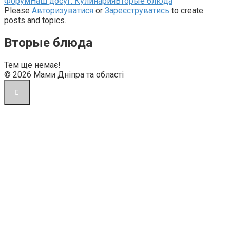
Навігаційна
Форум
Наш досуг: Кулинария
Вторые блюда
стежка
Please
Авторизуватися
or
Зареєструватись
to create
форуму
posts and topics.
–
Ви
Вторые блюда
тут:
Тем ще немає!
© 2026 Мами Дніпра та області