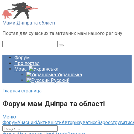
Перейти
до
вмісту
Мами Дніпра та області
Портал для сучасних та активних мам нашого регіону
Пошук:
Форум
Про портал
Мова:
Українська
Русский
Главная страница
Форум мам Дніпра та області
Меню
Навігація
Форум
Учасникі
Активність
Авторизуватися
Зареєструватис
по
форуму