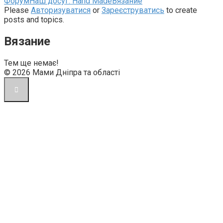
Навігаційна
Форум
Наш досуг: Hand Made
Вязание
стежка
Please
Авторизуватися
or
Зареєструватись
to create
форуму
posts and topics.
–
Ви
Вязание
тут:
Тем ще немає!
© 2026 Мами Дніпра та області