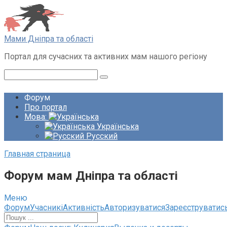
Перейти
до
вмісту
Мами Дніпра та області
Портал для сучасних та активних мам нашого регіону
Пошук:
Форум
Про портал
Мова:
Українська
Русский
Главная страница
Форум мам Дніпра та області
Меню
Навігація
Форум
Учасникі
Активність
Авторизуватися
Зареєструватис
по
форуму