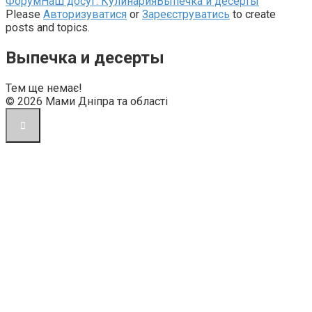
Навігаційна
Форум
Наш досуг: Кулинария
Выпечка и десерты
стежка
Please
Авторизуватися
or
Зареєструватись
to create
форуму
posts and topics.
–
Ви
Выпечка и десерты
тут:
Тем ще немає!
© 2026 Мами Дніпра та області