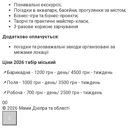
Пізнавальні екскурсії;
Поїздки в аквапарк, басейни, прогулянки за містом;
Бізнес-ігри та бізнес-проекти;
Творчі та практичні майстер-класи;
3-разове корисне харчування
Додатково оплачується:
поїздки та розважальні заходи організовані за
межами локації.
Ціни 2026 табір міський
📌Барикадна - 1200 грн - день/ 4500 грн - тиждень
📌Поля - 1000 грн - день/ 3500 грн - тиждень
📌Робоча - 700 грн - день/ 2500 грн - тиждень
Голосуйте
Голосуйте
0
0
-
-
© 2026 Мами Дніпра та області
палець
палець
донизу.
доверху.