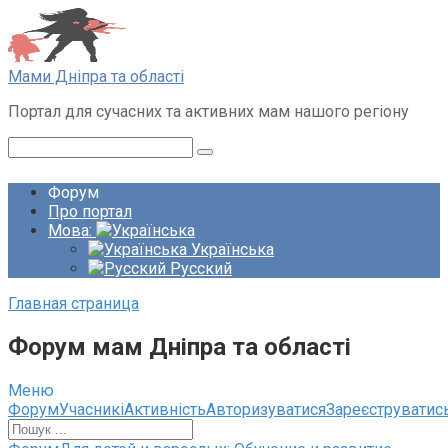
Перейти
до
вмісту
Мами Дніпра та області
Портал для сучасних та активних мам нашого регіону
Пошук:
Форум
Про портал
Мова:
Українська
Русский
Главная страница
Форум мам Дніпра та області
Меню
Навігація
Форум
Учасникі
Активність
Авторизуватися
Зареєструватис
по
форуму