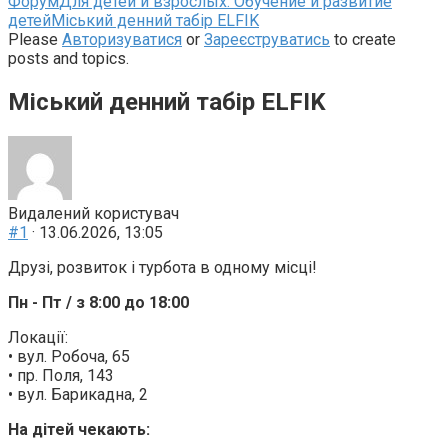
Навігаційна
Форум
Для детей и взрослых: Обучение и развитие
стежка
детей
Міський денний табір ELFIK
форуму
Please
Авторизуватися
or
Зареєструватись
to create
–
posts and topics.
Ви
тут:
Міський денний табір ELFIK
Видалений користувач
#1
· 13.06.2026, 13:05
Друзі, розвиток і турбота в одному місці!
Пн - Пт / з 8:00 до 18:00
Локації:
• вул. Робоча, 65
• пр. Поля, 143
• вул. Барикадна, 2
На дітей чекають: