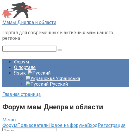
Перейти
к
контенту
Мамы Днепра и области
Портал для современных и активных мам нашего
региона
Поиск:
Форум
О портале
Язык:
Українська
Русский
Главная страница
Форум мам Днепра и области
Меню
Навигация
Форум
Пользователи
Новое на форуме
Вход
Регистрация
Форума