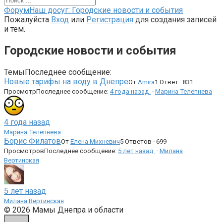
Форум
Форум
Наш досуг: Городские новости и события
breadcrumbs
Пожалуйста
Вход
или
Регистрация
для создания записей
-
и тем.
Вы
здесь:
Городские новости и события
Темы
Последнее сообщение:
Новые тарифы на воду в Днепре
От
Amira
1 Ответ · 831
Просмотр
Последнее сообщение:
4 года назад
·
Марина Телепнева
4 года назад
Марина Телепнева
Борис Филатов
От
Елена Михневич
5 Ответов · 699
Просмотров
Последнее сообщение:
5 лет назад
·
Милана
Вертинская
5 лет назад
Милана Вертинская
© 2026 Мамы Днепра и области