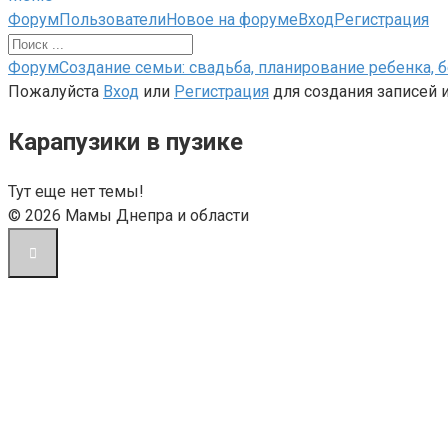
Навигация
Форум
Пользователи
Новое на форуме
Вход
Регистрация
Форума
Форум
Форум
Создание семьи: свадьба, планирование ребенка, 
breadcrumbs
Пожалуйста
Вход
или
Регистрация
для создания записей и
-
Карапузики в пузике
Вы
здесь:
Тут еще нет темы!
© 2026 Мамы Днепра и области