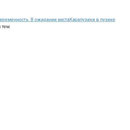
беременность: В ожидании аиста
Карапузики в пузике
 тем.