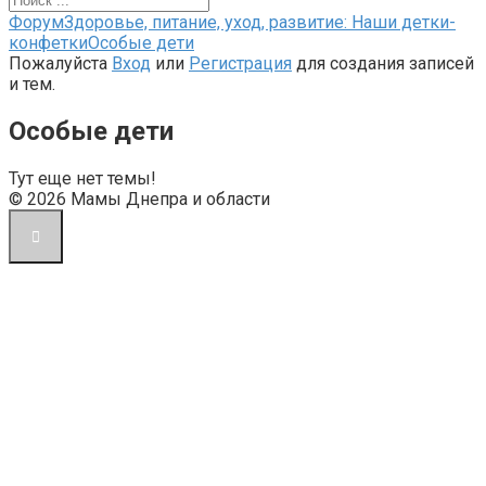
Форум
Форум
Здоровье, питание, уход, развитие: Наши детки-
breadcrumbs
конфетки
Особые дети
-
Пожалуйста
Вход
или
Регистрация
для создания записей
Вы
и тем.
здесь:
Особые дети
Тут еще нет темы!
© 2026 Мамы Днепра и области