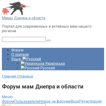
Перейти
к
контенту
Мамы Днепра и области
Портал для современных и активных мам нашего
региона
Поиск:
Форум
О портале
Язык:
Українська
Русский
Главная страница
Форум мам Днепра и области
Меню
Навигация
Форум
Пользователи
Новое на форуме
Вход
Регистрация
Форума