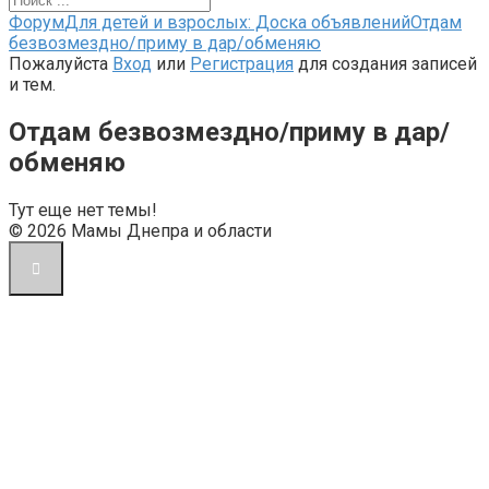
Форум
Форум
Для детей и взрослых: Доска объявлений
Отдам
breadcrumbs
безвозмездно/приму в дар/обменяю
-
Пожалуйста
Вход
или
Регистрация
для создания записей
Вы
и тем.
здесь:
Отдам безвозмездно/приму в дар/
обменяю
Тут еще нет темы!
© 2026 Мамы Днепра и области