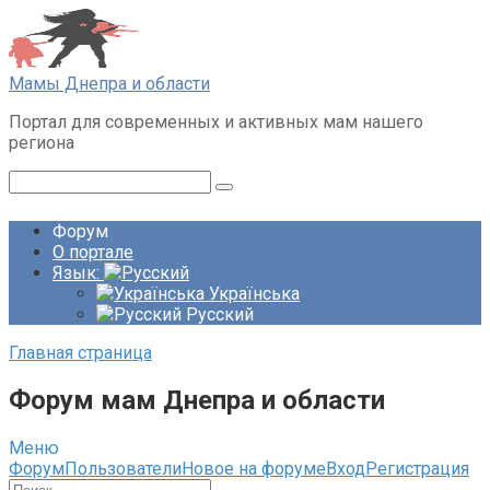
Перейти
к
контенту
Мамы Днепра и области
Портал для современных и активных мам нашего
региона
Поиск:
Форум
О портале
Язык:
Українська
Русский
Главная страница
Форум мам Днепра и области
Меню
Навигация
Форум
Пользователи
Новое на форуме
Вход
Регистрация
Форума