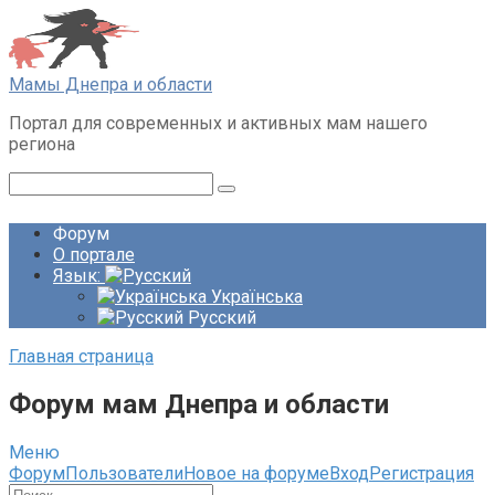
Перейти
к
контенту
Мамы Днепра и области
Портал для современных и активных мам нашего
региона
Поиск:
Форум
О портале
Язык:
Українська
Русский
Главная страница
Форум мам Днепра и области
Меню
Навигация
Форум
Пользователи
Новое на форуме
Вход
Регистрация
Форума