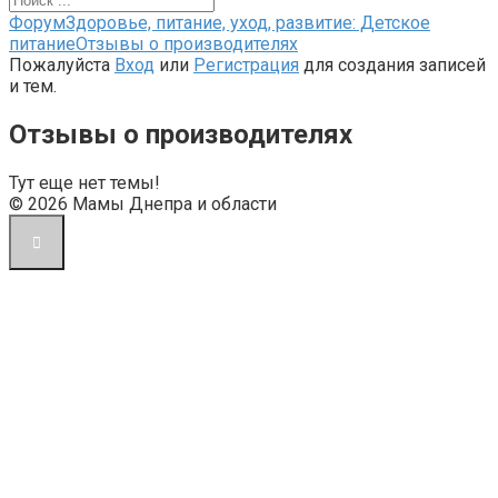
Форум
Форум
Здоровье, питание, уход, развитие: Детское
breadcrumbs
питание
Отзывы о производителях
-
Пожалуйста
Вход
или
Регистрация
для создания записей
Вы
и тем.
здесь:
Отзывы о производителях
Тут еще нет темы!
© 2026 Мамы Днепра и области