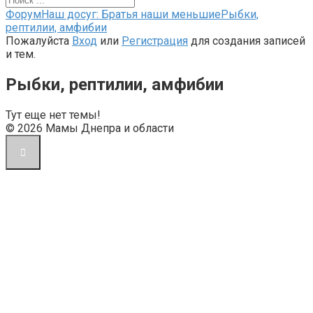
Форум
Форум
Наш досуг: Братья наши меньшие
Рыбки,
breadcrumbs
рептилии, амфибии
-
Пожалуйста
Вход
или
Регистрация
для создания записей
Вы
и тем.
здесь:
Рыбки, рептилии, амфибии
Тут еще нет темы!
© 2026 Мамы Днепра и области