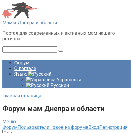
Перейти
к
контенту
Мамы Днепра и области
Портал для современных и активных мам нашего
региона
Поиск:
Форум
О портале
Язык:
Українська
Русский
Главная страница
Форум мам Днепра и области
Меню
Навигация
Форум
Пользователи
Новое на форуме
Вход
Регистрация
Форума