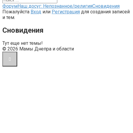
Форум
Форум
Наш досуг: Непознанное/религия
Сновидения
breadcrumbs
Пожалуйста
Вход
или
Регистрация
для создания записей
-
и тем.
Вы
здесь:
Сновидения
Тут еще нет темы!
© 2026 Мамы Днепра и области