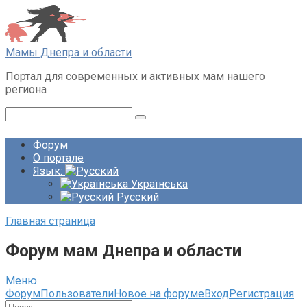
Перейти
к
контенту
Мамы Днепра и области
Портал для современных и активных мам нашего
региона
Поиск:
Форум
О портале
Язык:
Українська
Русский
Главная страница
Форум мам Днепра и области
Меню
Навигация
Форум
Пользователи
Новое на форуме
Вход
Регистрация
Форума