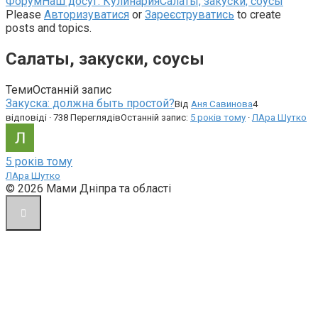
Навігаційна
Форум
Наш досуг: Кулинария
Салаты, закуски, соусы
стежка
Please
Авторизуватися
or
Зареєструватись
to create
форуму
posts and topics.
–
Ви
Салаты, закуски, соусы
тут:
Теми
Останній запис
Закуска: должна быть простой?
Від
Аня Савинова
4
відповіді · 738 Переглядів
Останній запис:
5 років тому
·
ЛАра Шутко
5 років тому
ЛАра Шутко
© 2026 Мами Дніпра та області