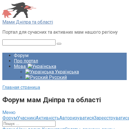
Перейти
до
вмісту
Мами Дніпра та області
Портал для сучасних та активних мам нашого регіону
Пошук:
Форум
Про портал
Мова:
Українська
Русский
Главная страница
Форум мам Дніпра та області
Меню
Навігація
Форум
Учасникі
Активність
Авторизуватися
Зареєструватис
по
форуму