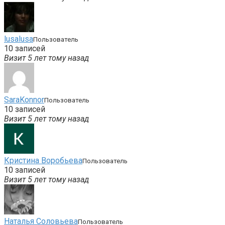
lusalusa
Пользователь
10 записей
Визит 5 лет тому назад
SaraKonnor
Пользователь
10 записей
Визит 5 лет тому назад
Кристина Воробьева
Пользователь
10 записей
Визит 5 лет тому назад
Наталья Соловьева
Пользователь