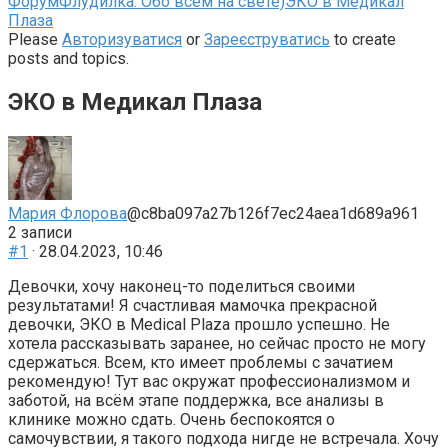
Навігаційна
Форум
Флудилка: Обо всем на свете)
ЭКО в Медикал
стежка
Плаза
форуму
Please
Авторизуватися
or
Зареєструватись
to create
–
posts and topics.
Ви
тут:
ЭКО в Медикал Плаза
Мария Флорова
@c8ba097a27b126f7ec24aea1d689a961
2 записи
#1
· 28.04.2023, 10:46
Девочки, хочу наконец-то поделиться своими
результатами! Я счастливая мамочка прекрасной
девочки, ЭКО в Medical Plaza прошло успешно. Не
хотела рассказывать заранее, но сейчас просто не могу
сдержаться. Всем, кто имеет проблемы с зачатием
рекомендую! Тут вас окружат профессионализмом и
заботой, на всём этапе поддержка, все анализы в
клинике можно сдать. Очень беспокоятся о
самочувствии, я такого подхода нигде не встречала. Хочу