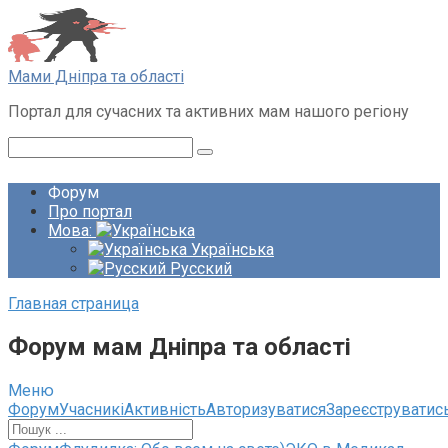
Перейти
до
вмісту
Мами Дніпра та області
Портал для сучасних та активних мам нашого регіону
Пошук:
Форум
Про портал
Мова:
Українська
Русский
Главная страница
Форум мам Дніпра та області
Меню
Навігація
Форум
Учасникі
Активність
Авторизуватися
Зареєструватис
по
форуму