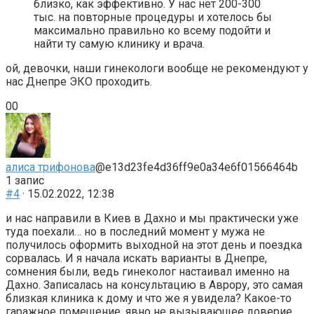
близко, как эффективно. У нас нет 200-300
тыс. на повторные процедуры и хотелось бы
максимально правильно ко всему подойти и
найти ту самую клинику и врача.
ой, девочки, наши гинекологи вообще не рекомендуют у
нас Днепре ЭКО проходить.
Голосуйте
Голосуйте
0
0
-
-
палець
палець
донизу.
доверху.
алиса трифонова
@e13d23fe4d36ff9e0a34e6f01566464b
1 запис
#4
· 15.02.2022, 12:38
и нас направили в Киев в Дахно и мы практически уже
туда поехали… но в последний момент у мужа не
получилось оформить выходной на этот день и поездка
сорвалась. И я начала искать варианты в Днепре,
сомнения были, ведь гинеколог настаивал именно на
Дахно. Записалась на консультацию в Аврору, это самая
близкая клиника к дому и что же я увидела? Какое-то
гаражное помещение, явно не вызывающее доверие…