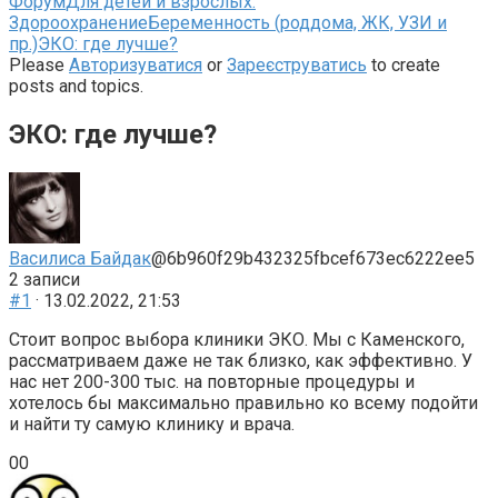
Навігаційна
Форум
Для детей и взрослых:
стежка
Здороохранение
Беременность (роддома, ЖК, УЗИ и
форуму
пр.)
ЭКО: где лучше?
–
Please
Авторизуватися
or
Зареєструватись
to create
Ви
posts and topics.
тут:
ЭКО: где лучше?
Василиса Байдак
@6b960f29b432325fbcef673ec6222ee5
2 записи
#1
· 13.02.2022, 21:53
Стоит вопрос выбора клиники ЭКО. Мы с Каменского,
рассматриваем даже не так близко, как эффективно. У
нас нет 200-300 тыс. на повторные процедуры и
хотелось бы максимально правильно ко всему подойти
и найти ту самую клинику и врача.
Голосуйте
Голосуйте
0
0
-
-