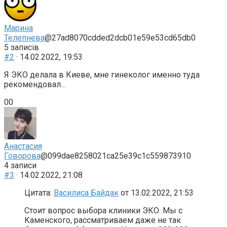
палець
палець
донизу.
доверху.
Марина
Телепнева
@27ad8070cdded2dcb01e59e53cd65db0
5 записів
#2
· 14.02.2022, 19:53
Я ЭКО делала в Киеве, мне гинеколог именно туда
рекомендовал…
Голосуйте
Голосуйте
0
0
-
-
палець
палець
донизу.
доверху.
Анастасия
Говорова
@099dae8258021ca25e39c1c559873910
4 записи
#3
· 14.02.2022, 21:08
Цитата:
Василиса Байдак
от 13.02.2022, 21:53
Стоит вопрос выбора клиники ЭКО. Мы с
Каменского, рассматриваем даже не так