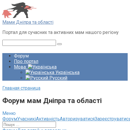
Перейти
до
вмісту
Мами Дніпра та області
Портал для сучасних та активних мам нашого регіону
Пошук:
Форум
Про портал
Мова:
Українська
Русский
Главная страница
Форум мам Дніпра та області
Меню
Навігація
Форум
Учасникі
Активність
Авторизуватися
Зареєструватис
по
форуму