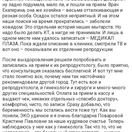
ну ладно подумала, мало ли, и пошли на прием. Врач
Екатерина, она же хозяйка – весьма отталкивающая и
резкая особа. Осадок остался неприятный. И на этом
наши поиски на время прекратились – заболели
ковидом. Это отдельная история наших мытарств. Но
надо было делать КТ, а нигде не принимали. И лишь в
одном месте нам удалось записаться – МЕДИКАЛ
ПЛАЗА. Пока ждали описание в клинике, смотрели ТВ и
вот оно – показывали их отделение репродукции.
После выздоровления решили попробовать и
записались на прием к их репродуктологу, было приятно,
что консультация оказалась бесплатной. И вот тут мне
стало понятно все, почему нам так настойчиво
рекомендовали другой город. Тут есть все и
репродуктологи, и гинекологи и хирурги и много-много
других специальностей. Оплата за прием в кассу и
выдают чек, никаких отдельных «спасибо доктору»,
комфортно, чисто, по записи. Сразу добавлю, что
беременность мы остались вести тоже тут. Как вы
поняли, ЭКО удачное и я очень благодарна Поваровой
Кристине Павловне за наше кудрявое счастье. Теперь
наблюдаюсь у нее как у гинеколога. Так что то, что не