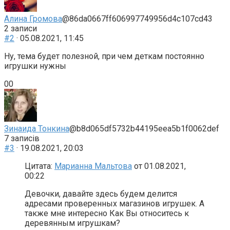
донизу.
доверху.
Алина Громова
@86da0667ff606997749956d4c107cd43
2 записи
#2
· 05.08.2021, 11:45
Ну, тема будет полезной, при чем деткам постоянно
игрушки нужны
Голосуйте
Голосуйте
0
0
-
-
палець
палець
донизу.
доверху.
Зинаида Тонкина
@b8d065df5732b44195eea5b1f0062def
7 записів
#3
· 19.08.2021, 20:03
Цитата:
Марианна Мальтова
от 01.08.2021,
00:22
Девочки, давайте здесь будем делится
адресами проверенных магазинов игрушек. А
также мне интересно Как Вы относитесь к
деревянным игрушкам?