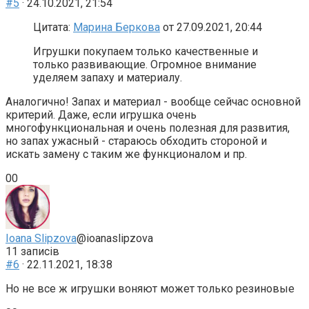
#5
· 24.10.2021, 21:54
Цитата:
Марина Беркова
от 27.09.2021, 20:44
Игрушки покупаем только качественные и
только развивающие. Огромное внимание
уделяем запаху и материалу.
Аналогично! Запах и материал - вообще сейчас основной
критерий. Даже, если игрушка очень
многофункциональная и очень полезная для развития,
но запах ужасный - стараюсь обходить стороной и
искать замену с таким же функционалом и пр.
Голосуйте
Голосуйте
0
0
-
-
палець
палець
донизу.
доверху.
Ioana Slipzova
@ioanaslipzova
11 записів
#6
· 22.11.2021, 18:38
Но не все ж игрушки воняют может только резиновые