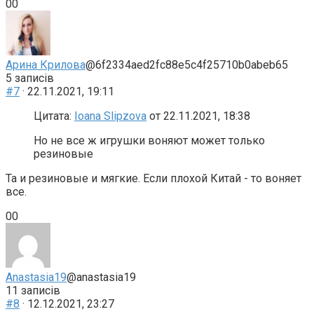
Голосуйте
Голосуйте
0
0
-
-
палець
палець
донизу.
доверху.
Арина Крилова
@6f2334aed2fc88e5c4f25710b0abeb65
5 записів
#7
· 22.11.2021, 19:11
Цитата:
Ioana Slipzova
от 22.11.2021, 18:38
Но не все ж игрушки воняют может только
резиновые
Та и резиновые и мягкие. Если плохой Китай - то воняет
все.
Голосуйте
Голосуйте
0
0
-
-
палець
палець
донизу.
доверху.
Anastasia19
@anastasia19
11 записів
#8
· 12.12.2021, 23:27