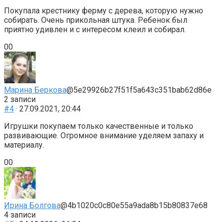
Покупала крестнику ферму с дерева, которую нужно
собирать. Очень прикольная штука. Ребенок был
приятно удивлен и с интересом клеил и собирал.
Голосуйте
Голосуйте
0
0
-
-
палець
палець
донизу.
доверху.
Марина Беркова
@5e29926b27f51f5a643c351bab62d86e
2 записи
#4
· 27.09.2021, 20:44
Игрушки покупаем только качественные и только
развивающие. Огромное внимание уделяем запаху и
материалу.
Голосуйте
Голосуйте
0
0
-
-
палець
палець
донизу.
доверху.
Ирина Болгова
@4b1020c0c80e55a9ada8b15b80837e68
4 записи