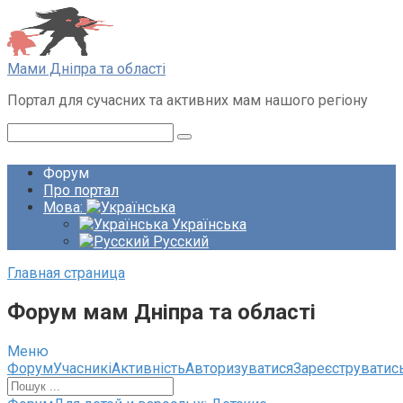
Перейти
до
вмісту
Мами Дніпра та області
Портал для сучасних та активних мам нашого регіону
Пошук:
Форум
Про портал
Мова:
Українська
Русский
Главная страница
Форум мам Дніпра та області
Меню
Навігація
Форум
Учасникі
Активність
Авторизуватися
Зареєструватис
по
форуму