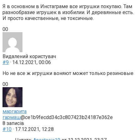
Я в основном в Инстаграме все игрушки покупаю. Там
разнообразие игрушек в изобилии. И деревянные есть.
И просто качественные, не токсичные.
Голосуйте
Голосуйте
0
0
-
-
палець
палець
донизу.
доверху.
Видалений користувач
#9
· 14.12.2021, 00:06
Но не все ж игрушки воняют может только резиновые
Голосуйте
Голосуйте
0
0
-
-
палець
палець
донизу.
доверху.
маргарита
гармаш
@ce1b9fecdd34c3c807423b24187e362e
8 записів
#10
· 17.12.2021, 12:28