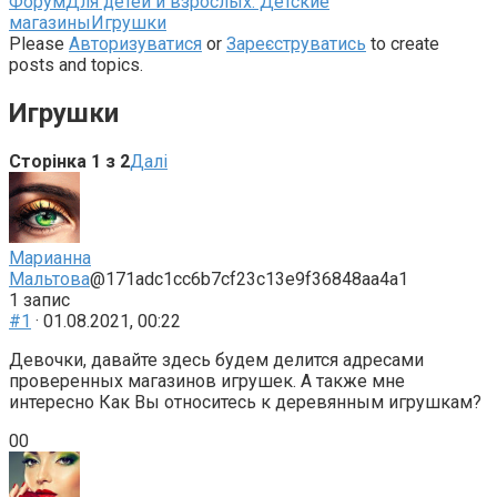
Навігаційна
Форум
Для детей и взрослых: Детские
стежка
магазины
Игрушки
форуму
Please
Авторизуватися
or
Зареєструватись
to create
–
posts and topics.
Ви
тут:
Игрушки
Сторінка 1 з 2
Далі
Марианна
Мальтова
@171adc1cc6b7cf23c13e9f36848aa4a1
1 запис
#1
· 01.08.2021, 00:22
Девочки, давайте здесь будем делится адресами
проверенных магазинов игрушек. А также мне
интересно Как Вы относитесь к деревянным игрушкам?
Голосуйте
Голосуйте
0
0
-
-
палець
палець