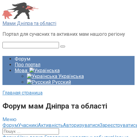
Перейти
до
вмісту
Мами Дніпра та області
Портал для сучасних та активних мам нашого регіону
Пошук:
Форум
Про портал
Мова:
Українська
Русский
Главная страница
Форум мам Дніпра та області
Меню
Навігація
Форум
Учасникі
Активність
Авторизуватися
Зареєструватис
по
форуму