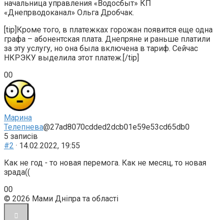
начальница управления «Водосбыт» КП
«Днепрводоканал» Ольга Дробчак.
[tip]Кроме того, в платежках горожан появится еще одна
графа – абонентская плата. Днепряне и раньше платили
за эту услугу, но она была включена в тариф. Сейчас
НКРЭКУ выделила этот платеж.[/tip]
Голосуйте
Голосуйте
0
0
-
-
палець
палець
донизу.
доверху.
Марина
Телепнева
@27ad8070cdded2dcb01e59e53cd65db0
5 записів
#2
· 14.02.2022, 19:55
Как не год - то новая перемога. Как не месяц, то новая
зрада((
Голосуйте
Голосуйте
0
0
-
-
© 2026 Мами Дніпра та області
палець
палець
донизу.
доверху.