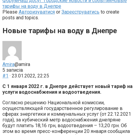
Навігаційна
Форум
Наш досуг: Городские новости и события
Новые
стежка
тарифы на воду в Днепре
форуму
Please
Авторизуватися
or
Зареєструватись
to create
–
posts and topics.
Ви
тут:
Новые тарифы на воду в Днепре
Amira
@amira
5 записів
#1
· 23.01.2022, 22:25
С 1 января 2022 г. в Днепре действует новый тариф на
услуги водоснабжения и водоотведения.
Согласно решению Национальной комиссии,
осуществляющей государственное регулирование в
сферах энергетики и коммунальных услуг (от 22.12.2021
года), за кубический метр водоснабжения днепряне
будут платить 18,16 грн, водоотведения – 13,20 грн. Об
этом во время пресс-конференции 20 января сообщила