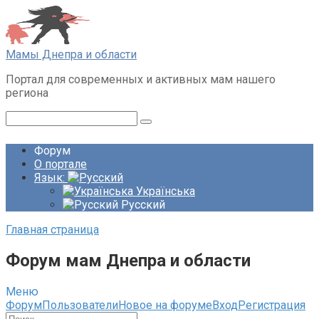
Перейти
к
контенту
Мамы Днепра и области
Портал для современных и активных мам нашего
региона
Поиск:
Форум
О портале
Язык:
Українська
Русский
Главная страница
Форум мам Днепра и области
Меню
Навигация
Форум
Пользователи
Новое на форуме
Вход
Регистрация
Форума