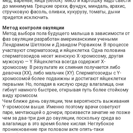
мед, варенье, яйца (белок). Мясо и картошку надо свести
до минимума. Грецкие орехи, фундук, миндаль, арахис,
стручковую фасоль, оливки, кукурузу, томаты, дыни
придется исключить.
Метод контроля овуляции
Метод выбора пола будущего малыша в зависимости от
фаз овуляции разработан американскими учеными
Лендрамом Шетлзом и Дэвидом Рорвиком. В процессе
участвуют сперматозоид и яйцеклетка. Одна половина
сперматозоидов несет женскую Х-хромосому, другая
мужскую — Y. Яйцеклетка всегда содержит X-
хромосому. В результате их слияния получается либо
девочка (ХХ), либо мальчик (XY). Сперматозоиды с Y-
хромосомой более подвижны и достигают яйцеклетки
первыми. Но, попадая в кислую среду влагалища, они
гибнут намного быстрее, открывая путь более стойкому
виду хромосом.
Чем ближе день овуляции, тем вероятность выживания
Y-хромосом выше. Именно поэтому врачи советуют
паре, мечтающей о дочери, произвести зачатие не позже
чем за два-три дня до овуляции, поскольку среда во
влагалище в это время более кислая. Неглубокое
проникновение при половом акте опять-таки