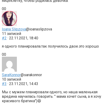
яйцеклетку, чтобы родилась девочка.
Голосуйте
Голосуйте
0
0
-
-
палец
палец
вниз.
вверх.
Ioana Slipzova
@ioanaslipzova
11 записей
#2
· 22.11.2021, 18:40
я одного планировала.так получилось двое.это хорошо
Голосуйте
Голосуйте
0
0
-
-
палец
палец
вниз.
вверх.
SaraKonnor
@sarakonnor
10 записей
#3
· 23.11.2021, 14:43
Мы с мужем планировали одного, но наша маленькая
вредина научилась говорить: " мама хочет сына, а я хочу
красивого братика")😆