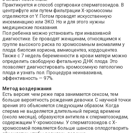
Практикуется и способ сортировки сперматозоидов. В
центрифуге или путем фильтрации X-хромосомы
отделяются от Y. Потом проводят искусственную
инсеминацию или ЭКО. Но и для этого нужны
медицинские показания.
Пол ребенка можно установить при инвазивной
диагностике. Ее проводят женщинам, относящимся к
группе высокого риска по хромосомным аномалиям у
плода: биопсия хориона, амниоцентез, кордоцентез.
Также с 7 недель беременности в крови матери можно
определить свободную фетальную ДНК плода. Это
позволяет диагностировать хромосомную патологию
плода и узнать пол. Процедура неинвазивна,
эффективность — 97%.
Метод воздержания
Есть версия: чем реже пара занимается сексом, тем
больше вероятность рождения девочки. С научной точки
зрения это объясняется следующим образом. Когда
сперма не выделяется длительный период времени
(около месяца), образуются антитела к сперматозоидам,
содержащим Y-хромосомы. У сперматозоидов с Х-
хромосомой появляется больше шансов оплодотворить