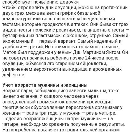
способствует появлению девочки.
Чтобы определить дни овуляции, можно на протяжении
двух-трех месяцев вести график базальной
температуры или воспользоваться специальными
тестами, которые продаются в аптеках. Они бывают трех
видов: тесты-полоски с реактивом, планшетные тесты —
футлярчики из пластмассы с окошком, струйные. Самый
экономичный — первый вариант. Самый надежный и
удобный — третий. Но стоимость его намного выше.
Метод был поддержан ученым Дж. Мартином Янгом. Он
не советует зачинать ребенка позже 24 часов после
овуляции, объясняя это старением яйцеклетки,
увеличением вероятности выкидыша и врожденных
дефектов.
Учет возраста мужчины и женщины
Возраст пары, собирающейся завести малыша, тоже
имеет значение. У каждого человека через
определенный промежуток времени происходит
генетически обусловленная перестройка организма: у
женщин — раз в три года, у мужчин — раз в четыре.
Поделив возраст женщины на три, мужчины — на
четыре, необходимо сравнить полученные результаты.
На пол ребенка повлияет тот родитель, чей организм