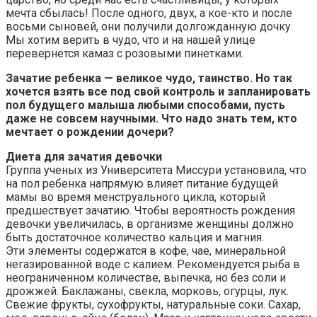
мечта сбылась! После одного, двух, а кое-кто и после
восьми сыновей, они получили долгожданную дочку.
Мы хотим верить в чудо, что и на нашей улице
перевернется камаз с розовыми пинетками.
Зачатие ребенка — великое чудо, таинство. Но так
хочется взять все под свой контроль и запланировать
пол будущего малыша любыми способами, пусть
даже не совсем научными. Что надо знать тем, кто
мечтает о рождении дочери?
Диета для зачатия девочки
Группа ученых из Университета Миссури установила, что
на пол ребенка напрямую влияет питание будущей
мамы во время менструального цикла, который
предшествует зачатию. Чтобы вероятность рождения
девочки увеличилась, в организме женщины должно
быть достаточное количество кальция и магния.
Эти элементы содержатся в кофе, чае, минеральной
негазированной воде с калием. Рекомендуется рыба в
неограниченном количестве, выпечка, но без соли и
дрожжей. Баклажаны, свекла, морковь, огурцы, лук.
Свежие фрукты, сухофрукты, натуральные соки. Сахар,