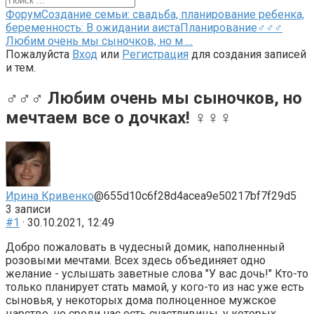
Форум
Форум
Создание семьи: свадьба, планирование ребенка,
breadcrumbs
беременность: В ожидании аиста
Планирование
♂♂♂
-
Любим очень мы сыночков, но м …
Вы
Пожалуйста
Вход
или
Регистрация
для создания записей
здесь:
и тем.
♂♂♂ Любим очень мы сыночков, но
мечтаем все о дочках! ♀♀♀
Ирина Кривенко
@655d10c6f28d4acea9e50217bf7f29d5
3 записи
#1
· 30.10.2021, 12:49
Добро пожаловать в чудесный домик, наполненный
розовыми мечтами. Всех здесь объединяет одно
желание - услышать заветные слова "У вас дочь!" Кто-то
только планирует стать мамой, у кого-то из нас уже есть
сыновья, у некоторых дома полноценное мужское
царство, но среди нас есть счастливицы, у которых