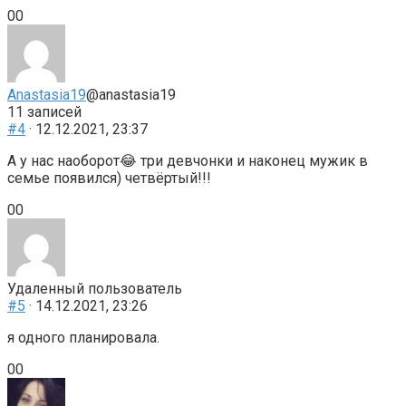
Голосуйте
Голосуйте
0
0
-
-
палец
палец
вниз.
вверх.
Anastasia19
@anastasia19
11 записей
#4
· 12.12.2021, 23:37
А у нас наоборот😂 три девчонки и наконец мужик в
семье появился) четвёртый!!!
Голосуйте
Голосуйте
0
0
-
-
палец
палец
вниз.
вверх.
Удаленный пользователь
#5
· 14.12.2021, 23:26
я одного планировала.
Голосуйте
Голосуйте
0
0
-
-
палец
палец