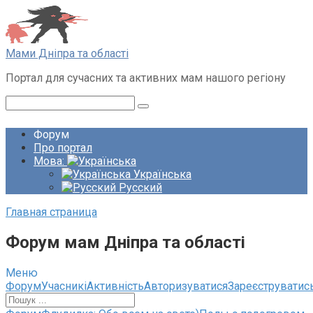
Перейти
до
вмісту
Мами Дніпра та області
Портал для сучасних та активних мам нашого регіону
Пошук:
Форум
Про портал
Мова:
Українська
Русский
Главная страница
Форум мам Дніпра та області
Меню
Навігація
Форум
Учасникі
Активність
Авторизуватися
Зареєструватис
по
форуму