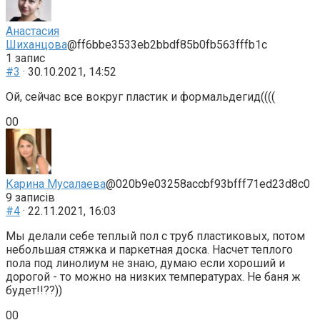
донизу.
доверху.
Анастасия
Шиханцова
@ff6bbe3533eb2bbdf85b0fb563fffb1c
1 запис
#3
· 30.10.2021, 14:52
Ой, сейчас все вокруг пластик и формальдегид((((
Голосуйте
Голосуйте
0
0
-
-
палець
палець
донизу.
доверху.
Карина Мусалаева
@020b9e03258accbf93bfff71ed23d8c0
9 записів
#4
· 22.11.2021, 16:03
Мы делали себе теплый пол с труб пластиковых, потом
небольшая стяжка и паркетная доска. Насчет теплого
пола под линолиум не знаю, думаю если хороший и
дорогой - то можно на низких температурах. Не баня ж
будет!!??))
Голосуйте
Голосуйте
0
0