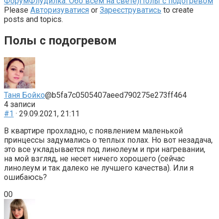
Навігаційна
Форум
Флудилка: Обо всем на свете)
Полы с подогревом
стежка
Please
Авторизуватися
or
Зареєструватись
to create
форуму
posts and topics.
–
Ви
Полы с подогревом
тут:
Таня Бойко
@b5fa7c0505407aeed790275e273ff464
4 записи
#1
· 29.09.2021, 21:11
В квартире прохладно, с появлением маленькой
принцессы задумались о теплых полах. Но вот незадача,
это все укладывается под линолеум и при нагревании,
на мой взгляд, не несет ничего хорошего (сейчас
линолеум и так далеко не лучшего качества). Или я
ошибаюсь?
Голосуйте
Голосуйте
0
0
-
-
палець
палець