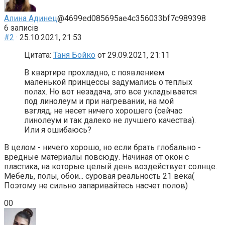
донизу.
доверху.
Алина Адинец
@4699ed085695ae4c356033bf7c989398
6 записів
#2
· 25.10.2021, 21:53
Цитата:
Таня Бойко
от 29.09.2021, 21:11
В квартире прохладно, с появлением
маленькой принцессы задумались о теплых
полах. Но вот незадача, это все укладывается
под линолеум и при нагревании, на мой
взгляд, не несет ничего хорошего (сейчас
линолеум и так далеко не лучшего качества).
Или я ошибаюсь?
В целом - ничего хорошо, но если брать глобально -
вредные материалы повсюду. Начиная от окон с
пластика, на которые целый день воздействует солнце.
Мебель, полы, обои... суровая реальность 21 века(
Поэтому не сильно запаривайтесь насчет полов)
Голосуйте
Голосуйте
0
0
-
-
палець
палець