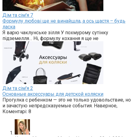
Дім та сім'я
7
Формулу любові ще не винайшла, а ось щастя – будь
ласка
Я варю чаклунське зілля У похмурому сутінку
підземелля… Ні, формулу кохання я ще не
Дім та сім'я
2
Основные аксессуары для детской коляски
Прогулка с ребенком — это не только удовольствие, но
и зачастую непредсказуемые события. Наверное,
Коментарі: 8