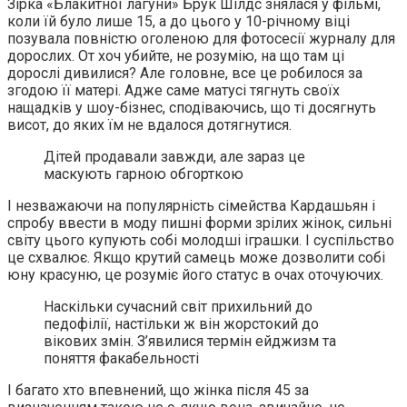
Зірка «Блакитної лагуни» Брук Шілдс знялася у фільмі,
коли їй було лише 15, а до цього у 10-річному віці
позувала повністю оголеною для фотосесії журналу для
дорослих. От хоч убийте, не розумію, на що там ці
дорослі дивилися? Але головне, все це робилося за
згодою її матері. Адже саме матусі тягнуть своїх
нащадків у шоу-бізнес, сподіваючись, що ті досягнуть
висот, до яких їм не вдалося дотягнутися.
Дітей продавали завжди, але зараз це
маскують гарною обгорткою
І незважаючи на популярність сімейства Кардашьян і
спробу ввести в моду пишні форми зрілих жінок, сильні
світу цього купують собі молодші іграшки. І суспільство
це схвалює. Якщо крутий самець може дозволити собі
юну красуню, це розуміє його статус в очах оточуючих.
Наскільки сучасний світ прихильний до
педофілії, настільки ж він жорстокий до
вікових змін. З’явилися термін ейджизм та
поняття факабельності
І багато хто впевнений, що жінка після 45 за