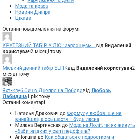
Харчування та дієти
Мода та краса
Новини Дніпра
Цікаве
Останні повідомлення на форумі
КРУТЕЗНИЙ ТАБІР У ЛІСІ: запрошуєм …
від
Видалений
користувач
2 місяці тому
Міський денний табір ELFIK
від
Видалений користувач
2
місяці тому
Яхт-клуб Сич в Днепре на Победе
від
Любовь
Лабидина
1 рік тому
Останні коментарі
Наталья Дракович
до
Формулу любові ще не
винайшла, а ось щастя – будь ласка
Милана Вертинская
до
Мода на Лоліт, чи як живуть
«баби-ягідки» у світі педофілів?
Antonuina
до
Как общаться с подростком и