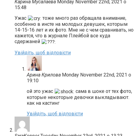
Карина Мусалаева
Monday November 22nd, 2021 о
15:48
Ужас
тоже много раз обращала внимание,
особенно в инсте на молодых девушек, которым
14-15-16 лет и их фото. Мне не с чем сравнивать, но
кажется, что в журнале Плейбой все куда
сдержаней
Увійдіть, щоб відповісти
Арина Крилова
Monday November 22nd, 2021 о
19:10
ой это ужас
сама в шоке от тех фото,
которые некоторые девочки выкладывают.
как на кастинг
Увійдіть, щоб відповісти
SaraKonnor
Tuesday November 23rd, 2021 о 13:23