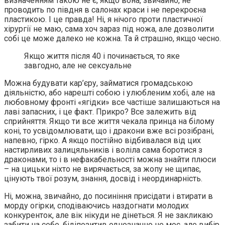
визначенням такою не є, якщо вона, звичайно, не
проводить по півдня в салонах краси і не перекроєна
пластикою. І це правда! Ні, я нічого проти пластичної
хірургії не маю, сама хоч зараз під ножа, але дозволити
собі це може далеко не кожна. Та й страшно, якщо чесно.
Якщо життя після 40 і починається, то яке
завгодно, але не сексуальне
Можна будувати кар’єру, займатися громадською
діяльністю, або нарешті собою і улюбленим хобі, але на
любовному фронті «ягідки» все частіше залишаються на
лаві запасних, і це факт. Прикро? Все залежить від
сприйняття. Якщо ти все життя чекала принца на білому
коні, то усвідомлювати, що і дракони вже всі розібрані,
напевно, гірко. А якщо постійно відбивалася від цих
настирливих залицяльників і воліла сама боротися з
драконами, то і в нефакабельності можна знайти плюси
– на цицьки ніхто не вирячається, за жопу не щипає,
цінують твої розум, знання, досвід і неординарність.
Ні, можна, звичайно, до посиніння присідати і втирати в
морду огірки, сподіваючись наздогнати молодих
конкуренток, але вік нікуди не дінеться. Я не закликаю
забити на себе, бідіпозитив однозначно не моє, але вибір