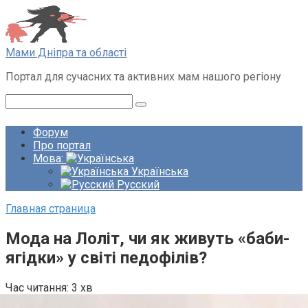
Перейти
до
вмісту
Мами Дніпра та області
Портал для сучасних та активних мам нашого регіону
Пошук:
Форум
Про портал
Мова:
Українська
Русский
Главная страница
Мода на Лоліт, чи як живуть «баби-
ягідки» у світі педофілів?
Час читання:
3 хв