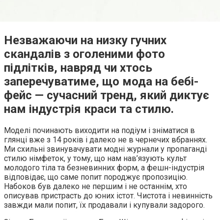
Незважаючи на низку гучних
скандалів з оголеними фото
підлітків, навряд чи хтось
заперечуватиме, що мода на бебі-
фейс — сучасний тренд, який диктує
нам індустрія краси та стилю.
Моделі починають виходити на подіум і зніматися в
глянці вже з 14 років і далеко не в чернечих вбраннях.
Ми схильні звинувачувати модні журнали у пропаганді
стилю німфеток, у тому, що нам нав’язують культ
молодого тіла та безневинних форм, а фешн-індустрія
відповідає, що саме попит породжує пропозицію.
Набоков був далеко не першим і не останнім, хто
описував пристрасть до юних істот. Чистота і невинність
завжди мали попит, їх продавали і купували задорого.