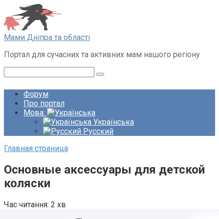
Перейти
до
вмісту
Мами Дніпра та області
Портал для сучасних та активних мам нашого регіону
Пошук:
Форум
Про портал
Мова:
Українська
Русский
Главная страница
Основные аксессуары для детской
коляски
Час читання:
2 хв