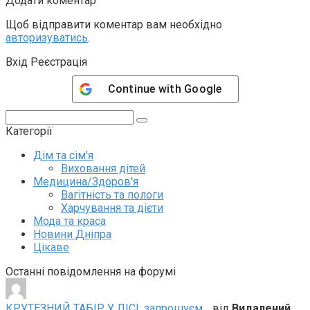
Додати коментар
Щоб відправити коментар вам необхідно
авторизуватись
.
Вхід Реєстрація
Continue with
Google
Пошук:
Категорії
Дім та сім'я
Виховання дітей
Медицина/Здоров'я
Вагітність та пологи
Харчування та дієти
Мода та краса
Новини Дніпра
Цікаве
Останні повідомлення на форумі
КРУТЕЗНИЙ ТАБІР У ЛІСІ: запрошуєм …
від
Видалений