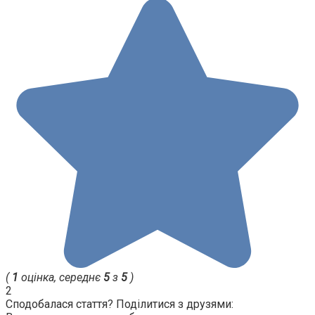
(
1
оцінка, середнє
5
з
5
)
2
Сподобалася стаття? Поділитися з друзями: