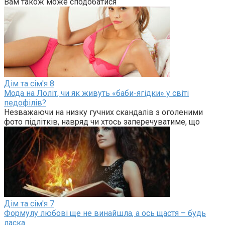
Вам також може сподобатися
Дім та сім'я
8
Мода на Лоліт, чи як живуть «баби-ягідки» у світі
педофілів?
Незважаючи на низку гучних скандалів з оголеними
фото підлітків, навряд чи хтось заперечуватиме, що
Дім та сім'я
7
Формулу любові ще не винайшла, а ось щастя – будь
ласка