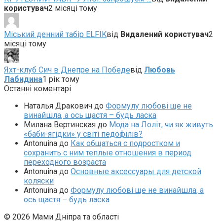
користувач
2 місяці тому
Міський денний табір ELFIK
від
Видалений користувач
2
місяці тому
Яхт-клуб Сич в Днепре на Победе
від
Любовь
Лабидина
1 рік тому
Останні коментарі
Наталья Дракович
до
Формулу любові ще не
винайшла, а ось щастя – будь ласка
Милана Вертинская
до
Мода на Лоліт, чи як живуть
«баби-ягідки» у світі педофілів?
Antonuina
до
Как общаться с подростком и
сохранить с ним теплые отношения в период
переходного возраста
Antonuina
до
Основные аксессуары для детской
коляски
Antonuina
до
Формулу любові ще не винайшла, а
ось щастя – будь ласка
© 2026 Мами Дніпра та області