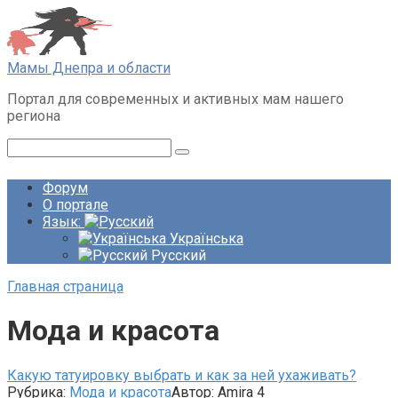
Перейти
к
контенту
Мамы Днепра и области
Портал для современных и активных мам нашего
региона
Поиск:
Форум
О портале
Язык:
Українська
Русский
Главная страница
Мода и красота
Какую татуировку выбрать и как за ней ухаживать?
Рубрика:
Мода и красота
Автор:
Amira
4