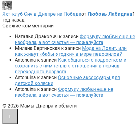
Яхт-клуб Сич в Днепре на Победе
от
Любовь Лабидина
1
год назад
Свежие комментарии
Наталья Дракович
к записи
Формулу любви еще не
изобрела, а вот счастья ― пожалуйста
Милана Вертинская
к записи
Мода на Лолит, или
как живут «бабы-ягодки» в мире педофилов?
Antonuina
к записи
Как общаться с подростком и
сохранить с ним теплые отношения в период
переходного возраста
Antonuina
к записи
Основные аксессуары для
детской коляски
Antonuina
к записи
Формулу любви еще не
изобрела, а вот счастья ― пожалуйста
© 2026 Мамы Днепра и области