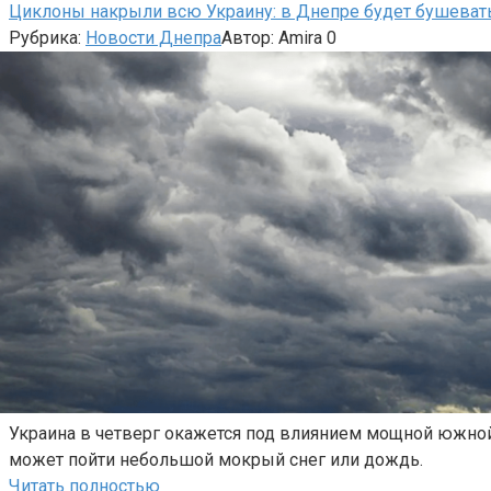
Циклоны накрыли всю Украину: в Днепре будет бушеват
Рубрика:
Новости Днепра
Автор:
Amira
0
Украина в четверг окажется под влиянием мощной южной
может пойти небольшой мокрый снег или дождь.
Читать полностью