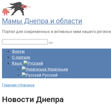
Перейти
к
контенту
Мамы Днепра и области
Портал для современных и активных мам нашего регион
Поиск:
Форум
О портале
Язык:
Українська
Русский
Главная страница
Новости Днепра