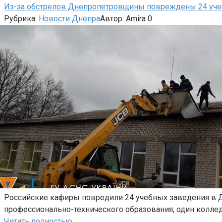
Из-за обстрелов Днепропетровщины повреждены 24 уче
Рубрика:
Новости Днепра
Автор:
Amira
0
Российские кафиры повредили 24 учебных заведения в Д
профессионально-технического образования, один колле
Читать полностью