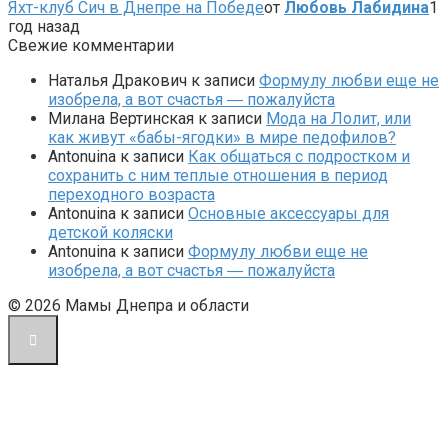
Яхт-клуб Сич в Днепре на Победе
от
Любовь Лабидина
1
год назад
Свежие комментарии
Наталья Дракович
к записи
Формулу любви еще не
изобрела, а вот счастья ― пожалуйста
Милана Вертинская
к записи
Мода на Лолит, или
как живут «бабы-ягодки» в мире педофилов?
Antonuina
к записи
Как общаться с подростком и
сохранить с ним теплые отношения в период
переходного возраста
Antonuina
к записи
Основные аксессуары для
детской коляски
Antonuina
к записи
Формулу любви еще не
изобрела, а вот счастья ― пожалуйста
© 2026 Мамы Днепра и области