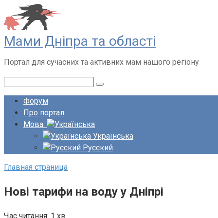
Перейти
до
вмісту
Мами Дніпра та області
Портал для сучасних та активних мам нашого регіону
Пошук:
Форум
Про портал
Мова:
Українська
Русский
Главная страница
Нові тарифи на воду у Дніпрі
Час читання:
1 хв