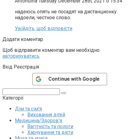
Antonuina
Tuesday December 28th, 2021 о 15:34
надеюсь опять не посадят на дистанционку.
надоели, честное слово.
Увійдіть, щоб відповісти
Додати коментар
Щоб відправити коментар вам необхідно
авторизуватись
.
Вхід Реєстрація
Continue with
Google
Пошук:
Категорії
Дім та сім'я
Виховання дітей
Медицина/Здоров'я
Вагітність та пологи
Харчування та дієти
Мода та краса