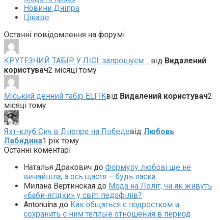
Новини Дніпра
Цікаве
Останні повідомлення на форумі
КРУТЕЗНИЙ ТАБІР У ЛІСІ: запрошуєм …
від
Видалений
користувач
2 місяці тому
Міський денний табір ELFIK
від
Видалений користувач
2
місяці тому
Яхт-клуб Сич в Днепре на Победе
від
Любовь
Лабидина
1 рік тому
Останні коментарі
Наталья Дракович
до
Формулу любові ще не
винайшла, а ось щастя – будь ласка
Милана Вертинская
до
Мода на Лоліт, чи як живуть
«баби-ягідки» у світі педофілів?
Antonuina
до
Как общаться с подростком и
сохранить с ним теплые отношения в период