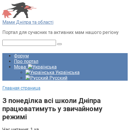
Перейти
до
вмісту
Мами Дніпра та області
Портал для сучасних та активних мам нашого регіону
Пошук:
Форум
Про портал
Мова:
Українська
Русский
Главная страница
З понеділка всі школи Дніпра
працюватимуть у звичайному
режимі
Час читання:
1 хв