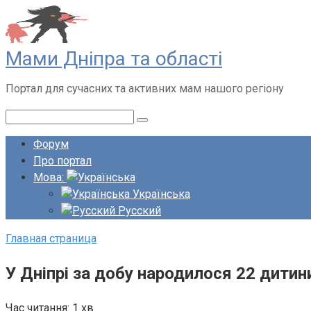
Перейти
до
вмісту
Мами Дніпра та області
Портал для сучасних та активних мам нашого регіону
Пошук:
Форум
Про портал
Мова:
Українська
Русский
Главная страница
У Дніпрі за добу народилося 22 дитин
Час читання:
1 хв