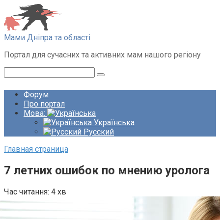
Перейти
до
вмісту
Мами Дніпра та області
Портал для сучасних та активних мам нашого регіону
Пошук:
Форум
Про портал
Мова:
Українська
Русский
Главная страница
7 летних ошибок по мнению уролога
Час читання:
4 хв