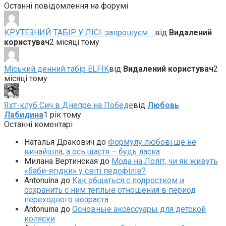
Останні повідомлення на форумі
КРУТЕЗНИЙ ТАБІР У ЛІСІ: запрошуєм …
від
Видалений
користувач
2 місяці тому
Міський денний табір ELFIK
від
Видалений користувач
2
місяці тому
Яхт-клуб Сич в Днепре на Победе
від
Любовь
Лабидина
1 рік тому
Останні коментарі
Наталья Дракович
до
Формулу любові ще не
винайшла, а ось щастя – будь ласка
Милана Вертинская
до
Мода на Лоліт, чи як живуть
«баби-ягідки» у світі педофілів?
Antonuina
до
Как общаться с подростком и
сохранить с ним теплые отношения в период
переходного возраста
Antonuina
до
Основные аксессуары для детской
коляски