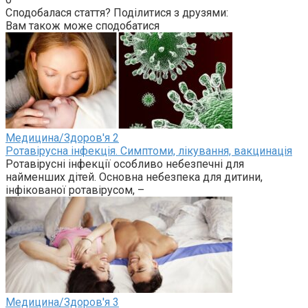
Сподобалася стаття? Поділитися з друзями:
Вам також може сподобатися
Медицина/Здоров'я
2
Ротавірусна інфекція. Симптоми, лікування, вакцинація
Ротавірусні інфекції особливо небезпечні для
найменших дітей. Основна небезпека для дитини,
інфікованої ротавірусом, –
Медицина/Здоров'я
3