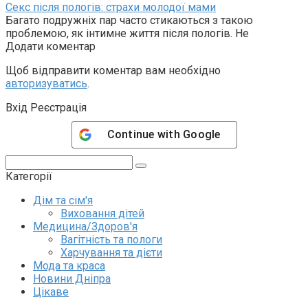
Секс після пологів: страхи молодої мами
Багато подружніх пар часто стикаються з такою
проблемою, як інтимне життя після пологів. Не
Додати коментар
Щоб відправити коментар вам необхідно
авторизуватись
.
Вхід Реєстрація
Continue with
Google
Пошук:
Категорії
Дім та сім'я
Виховання дітей
Медицина/Здоров'я
Вагітність та пологи
Харчування та дієти
Мода та краса
Новини Дніпра
Цікаве