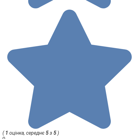
(
1
оцінка, середнє
5
з
5
)
0