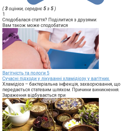
(
3
оцінки, середнє
5
з
5
)
1
Сподобалася стаття? Поділитися з друзями:
Вам також може сподобатися
Вагітність та пологи
5
Сучасні підходи у лікуванні хламідіозу у вагітних.
Хламідіоз – бактеріальна інфекція, захворювання, що
передається статевим шляхом. Причини виникнення.
Зараження відбувається при