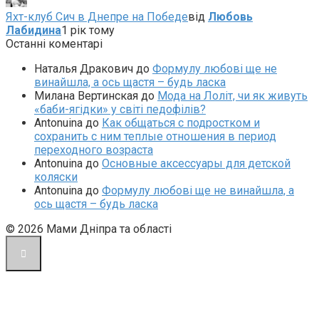
Яхт-клуб Сич в Днепре на Победе
від
Любовь
Лабидина
1 рік тому
Останні коментарі
Наталья Дракович
до
Формулу любові ще не
винайшла, а ось щастя – будь ласка
Милана Вертинская
до
Мода на Лоліт, чи як живуть
«баби-ягідки» у світі педофілів?
Antonuina
до
Как общаться с подростком и
сохранить с ним теплые отношения в период
переходного возраста
Antonuina
до
Основные аксессуары для детской
коляски
Antonuina
до
Формулу любові ще не винайшла, а
ось щастя – будь ласка
© 2026 Мами Дніпра та області