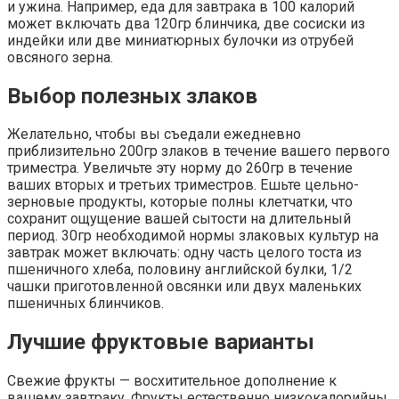
и ужина. Например, еда для завтрака в 100 калорий
может включать два 120гр блинчика, две сосиски из
индейки или две миниатюрных булочки из отрубей
овсяного зерна.
Выбор полезных злаков
Желательно, чтобы вы съедали ежедневно
приблизительно 200гр злаков в течение вашего первого
триместра. Увеличьте эту норму до 260гр в течение
ваших вторых и третьих триместров. Ешьте цельно-
зерновые продукты, которые полны клетчатки, что
сохранит ощущение вашей сытости на длительный
период. 30гр необходимой нормы злаковых культур на
завтрак может включать: одну часть целого тоста из
пшеничного хлеба, половину английской булки, 1/2
чашки приготовленной овсянки или двух маленьких
пшеничных блинчиков.
Лучшие фруктовые варианты
Свежие фрукты — восхитительное дополнение к
вашему завтраку. Фрукты естественно низкокалорийны.