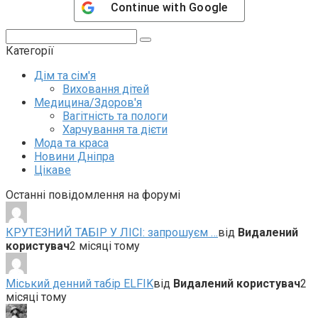
Continue with
Google
Пошук:
Категорії
Дім та сім'я
Виховання дітей
Медицина/Здоров'я
Вагітність та пологи
Харчування та дієти
Мода та краса
Новини Дніпра
Цікаве
Останні повідомлення на форумі
КРУТЕЗНИЙ ТАБІР У ЛІСІ: запрошуєм …
від
Видалений
користувач
2 місяці тому
Міський денний табір ELFIK
від
Видалений користувач
2
місяці тому